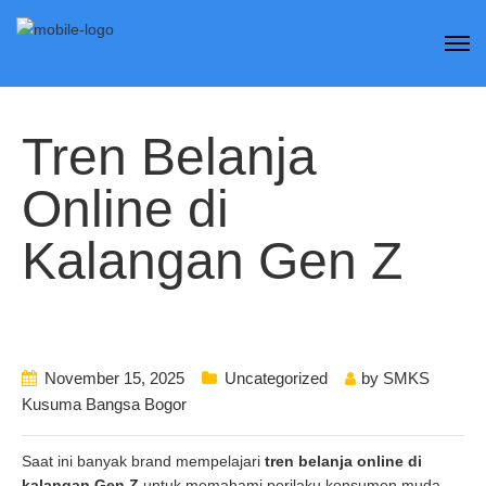
Tren Belanja
Online di
Kalangan Gen Z
November 15, 2025
Uncategorized
by
SMKS
Kusuma Bangsa Bogor
Saat ini banyak brand mempelajari
tren belanja online di
kalangan Gen Z
untuk memahami perilaku konsumen muda.