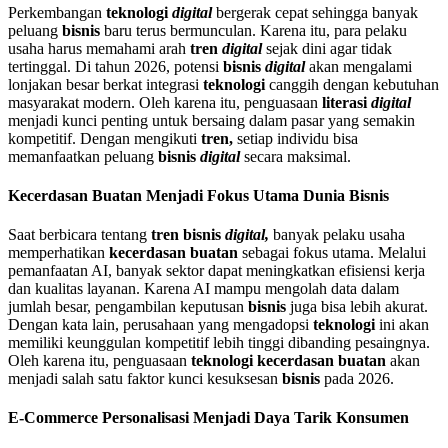
Perkembangan
teknologi
digital
bergerak cepat sehingga banyak
peluang
bisnis
baru terus bermunculan. Karena itu, para pelaku
usaha harus memahami arah
tren
digital
sejak dini agar tidak
tertinggal. Di tahun 2026, potensi
bisnis
digital
akan mengalami
lonjakan besar berkat integrasi
teknologi
canggih dengan kebutuhan
masyarakat modern. Oleh karena itu, penguasaan
literasi
digital
menjadi kunci penting untuk bersaing dalam pasar yang semakin
kompetitif. Dengan mengikuti
tren,
setiap individu bisa
memanfaatkan peluang
bisnis
digital
secara maksimal.
Kecerdasan Buatan Menjadi Fokus Utama Dunia Bisnis
Saat berbicara tentang
tren bisnis
digital,
banyak pelaku usaha
memperhatikan
kecerdasan buatan
sebagai fokus utama. Melalui
pemanfaatan AI, banyak sektor dapat meningkatkan efisiensi kerja
dan kualitas layanan. Karena AI mampu mengolah data dalam
jumlah besar, pengambilan keputusan
bisnis
juga bisa lebih akurat.
Dengan kata lain, perusahaan yang mengadopsi
teknologi
ini akan
memiliki keunggulan kompetitif lebih tinggi dibanding pesaingnya.
Oleh karena itu, penguasaan
teknologi
kecerdasan buatan
akan
menjadi salah satu faktor kunci kesuksesan
bisnis
pada 2026.
E-Commerce Personalisasi Menjadi Daya Tarik Konsumen