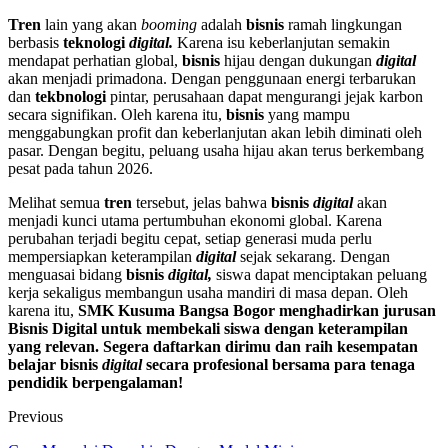
Tren
lain yang akan
booming
adalah
bisnis
ramah lingkungan
berbasis
teknologi
digital.
Karena isu keberlanjutan semakin
mendapat perhatian global,
bisnis
hijau dengan dukungan
digital
akan menjadi primadona. Dengan penggunaan energi terbarukan
dan
tekbnologi
pintar, perusahaan dapat mengurangi jejak karbon
secara signifikan. Oleh karena itu,
bisnis
yang mampu
menggabungkan profit dan keberlanjutan akan lebih diminati oleh
pasar. Dengan begitu, peluang usaha hijau akan terus berkembang
pesat pada tahun 2026.
Melihat semua
tren
tersebut, jelas bahwa
bisnis
digital
akan
menjadi kunci utama pertumbuhan ekonomi global. Karena
perubahan terjadi begitu cepat, setiap generasi muda perlu
mempersiapkan keterampilan
digital
sejak sekarang. Dengan
menguasai bidang
bisnis
digital,
siswa dapat menciptakan peluang
kerja sekaligus membangun usaha mandiri di masa depan. Oleh
karena itu,
SMK Kusuma Bangsa Bogor menghadirkan jurusan
Bisnis Digital untuk membekali siswa dengan keterampilan
yang relevan. Segera daftarkan dirimu dan raih kesempatan
belajar bisnis
digital
secara profesional bersama para tenaga
pendidik berpengalaman!
Previous