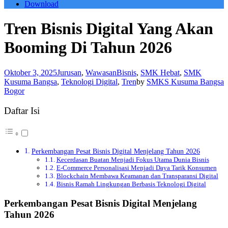
Download
Tren Bisnis Digital Yang Akan
Booming Di Tahun 2026
Oktober 3, 2025
Jurusan
,
Wawasan
Bisnis
,
SMK Hebat
,
SMK
Kusuma Bangsa
,
Teknologi Digital
,
Tren
by
SMKS Kusuma Bangsa
Bogor
Daftar Isi
Perkembangan Pesat Bisnis Digital Menjelang Tahun 2026
Kecerdasan Buatan Menjadi Fokus Utama Dunia Bisnis
E-Commerce Personalisasi Menjadi Daya Tarik Konsumen
Blockchain Membawa Keamanan dan Transparansi Digital
Bisnis Ramah Lingkungan Berbasis Teknologi Digital
Perkembangan Pesat Bisnis Digital Menjelang
Tahun 2026