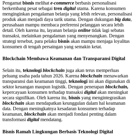
Pengamat
bisnis
melihat
e-commerce
berbasis personalisasi
berkembang pesat sebagai
tren
digital
utama. Karena konsumen
menginginkan pengalaman belanja yang lebih relevan, personalisasi
produk akan menjadi daya tarik utama. Dengan dukungan
big data
,
perusahaan mampu membaca preferensi pelanggan secara lebih
detail. Oleh karena itu, layanan belanja
online
tidak lagi sebatas
transaksi, melainkan pengalaman yang menyenangkan. Dengan
strategi tersebut, para pelaku
bisnis
akan mampu menjaga loyalitas
konsumen di tengah persaingan yang semakin ketat.
Blockchain Membawa Keamanan dan Transparansi Digital
Selain itu,
teknologi
blockchain
juga akan terus memperluas
peluang usaha pada tahun 2026. Karena
blockchain
menawarkan
transparansi dan keamanan tinggi,
teknologi
ini akan digunakan di
sektor keuangan maupun logistik. Dengan penerapan
blockchain,
kepercayaan konsumen terhadap transaksi
digital
akan meningkat
secara signifikan. Oleh karena itu,
bisnis
yang mengintegrasikan
blockchain
akan mendapatkan keunggulan dalam hal keamanan
data. Dengan meningkatnya kesadaran konsumen terhadap
keamanan,
blockchain
akan menjadi fondasi penting dalam
transformasi
digital
mendatang.
Bisnis Ramah Lingkungan Berbasis Teknologi Digital