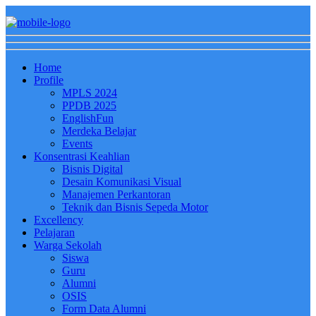
Home
Profile
MPLS 2024
PPDB 2025
EnglishFun
Merdeka Belajar
Events
Konsentrasi Keahlian
Bisnis Digital
Desain Komunikasi Visual
Manajemen Perkantoran
Teknik dan Bisnis Sepeda Motor
Excellency
Pelajaran
Warga Sekolah
Siswa
Guru
Alumni
OSIS
Form Data Alumni