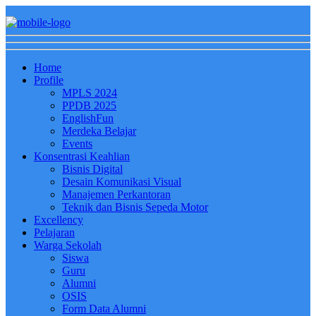
Home
Profile
MPLS 2024
PPDB 2025
EnglishFun
Merdeka Belajar
Events
Konsentrasi Keahlian
Bisnis Digital
Desain Komunikasi Visual
Manajemen Perkantoran
Teknik dan Bisnis Sepeda Motor
Excellency
Pelajaran
Warga Sekolah
Siswa
Guru
Alumni
OSIS
Form Data Alumni