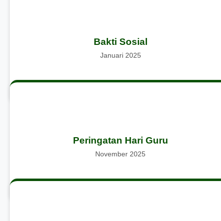
Kegiatan berbagi sembako dan bantuan sosial kepad
Bakti Sosial
masyarakat sekitar sekolah untuk menumbuhkan ras
kepedulian dan empati siswa terhadap lingkungan sosial
Januari 2025
Kegiatan memperingati Hari Guru Nasional dengan upacara
Peringatan Hari Guru
pemberian apresiasi, serta pertunjukan seni dari siswa sebaga
bentuk penghormatan kepada guru
November 2025