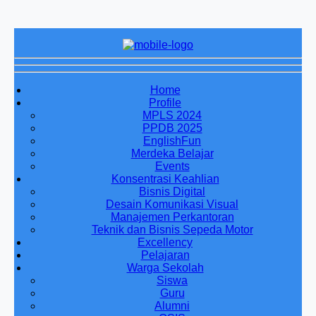
Home
Profile
MPLS 2024
PPDB 2025
EnglishFun
Merdeka Belajar
Events
Konsentrasi Keahlian
Bisnis Digital
Desain Komunikasi Visual
Manajemen Perkantoran
Teknik dan Bisnis Sepeda Motor
Excellency
Pelajaran
Warga Sekolah
Siswa
Guru
Alumni