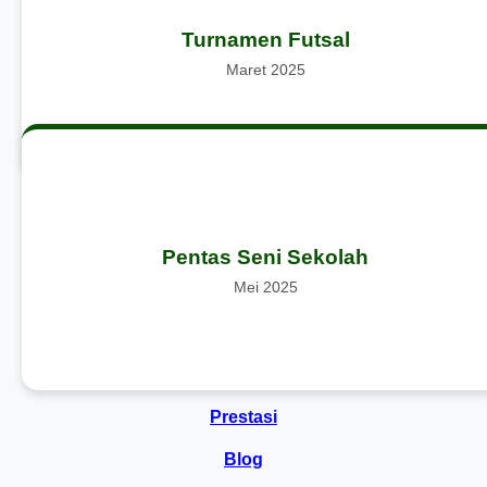
Ajang kompetisi futsal antar kelas untuk meningkatka
Turnamen Futsal
sportivitas, kebersamaan, dan semangat berolahraga d
kalangan siswa
Maret 2025
Kegiatan tahunan yang menampilkan bakat siswa dalam bidan
Pentas Seni Sekolah
musik, tari, dan drama untuk menumbuhkan kreativitas sert
rasa percaya diri
Mei 2025
Galeri
Prestasi
Blog