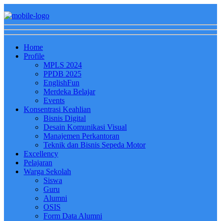
Home
Profile
MPLS 2024
PPDB 2025
EnglishFun
Merdeka Belajar
Events
Konsentrasi Keahlian
Bisnis Digital
Desain Komunikasi Visual
Manajemen Perkantoran
Teknik dan Bisnis Sepeda Motor
Excellency
Pelajaran
Warga Sekolah
Siswa
Guru
Alumni
OSIS
Form Data Alumni