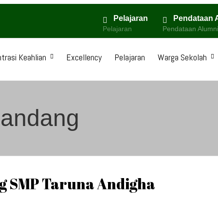
Pelajaran
Pendataan 
Pelajaran
Pendataan Alumn
trasi Keahlian
Excellency
Pelajaran
Warga Sekolah
Pandang
g SMP Taruna Andigha