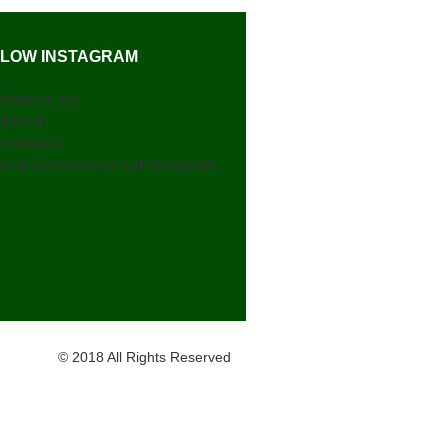
LOW INSTAGRAM
nstagram has
eturned
valid data.
le to communicate with Instagram.
© 2018 All Rights Reserved