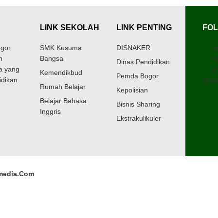
LINK SEKOLAH
LINK PENTING
FOL
gor
SMK Kusuma
DISNAKER
I
h
Bangsa
r
Dinas Pendidikan
a yang
in
Kemendikbud
Pemda Bogor
idikan
Unab
Rumah Belajar
Kepolisian
Belajar Bahasa
Bisnis Sharing
Inggris
Ekstrakulikuler
media.Com