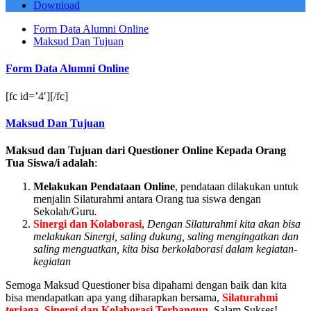
Download
Form Data Alumni Online
Maksud Dan Tujuan
Form Data Alumni Online
[fc id=’4′][/fc]
Maksud Dan Tujuan
Maksud dan Tujuan dari Questioner Online Kepada Orang
Tua Siswa/i adalah
:
Melakukan Pendataan Online
, pendataan dilakukan untuk
menjalin Silaturahmi antara Orang tua siswa dengan
Sekolah/Guru
.
Sinergi dan Kolaborasi
,
Dengan Silaturahmi kita akan bisa
melakukan Sinergi, saling dukung, saling mengingatkan dan
saling menguatkan, kita bisa berkolaborasi dalam kegiatan-
kegiatan
Semoga Maksud Questioner bisa dipahami dengan baik dan kita
bisa mendapatkan apa yang diharapkan bersama,
Silaturahmi
terjaga, Sinergi dan Kolaborasi Terbangun
, Salam Sukses!