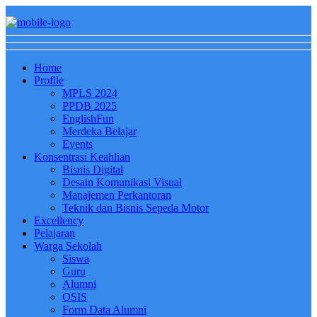
Home
Profile
MPLS 2024
PPDB 2025
EnglishFun
Merdeka Belajar
Events
Konsentrasi Keahlian
Bisnis Digital
Desain Komunikasi Visual
Manajemen Perkantoran
Teknik dan Bisnis Sepeda Motor
Excellency
Pelajaran
Warga Sekolah
Siswa
Guru
Alumni
OSIS
Form Data Alumni