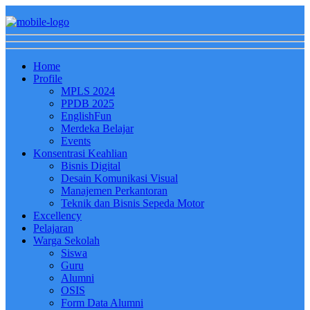
Home
Profile
MPLS 2024
PPDB 2025
EnglishFun
Merdeka Belajar
Events
Konsentrasi Keahlian
Bisnis Digital
Desain Komunikasi Visual
Manajemen Perkantoran
Teknik dan Bisnis Sepeda Motor
Excellency
Pelajaran
Warga Sekolah
Siswa
Guru
Alumni
OSIS
Form Data Alumni