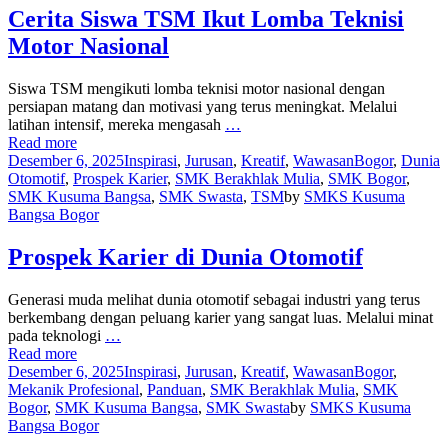
Cerita Siswa TSM Ikut Lomba Teknisi
Motor Nasional
Siswa TSM mengikuti lomba teknisi motor nasional dengan
persiapan matang dan motivasi yang terus meningkat. Melalui
latihan intensif, mereka mengasah
…
Read more
Desember 6, 2025
Inspirasi
,
Jurusan
,
Kreatif
,
Wawasan
Bogor
,
Dunia
Otomotif
,
Prospek Karier
,
SMK Berakhlak Mulia
,
SMK Bogor
,
SMK Kusuma Bangsa
,
SMK Swasta
,
TSM
by
SMKS Kusuma
Bangsa Bogor
Prospek Karier di Dunia Otomotif
Generasi muda melihat dunia otomotif sebagai industri yang terus
berkembang dengan peluang karier yang sangat luas. Melalui minat
pada teknologi
…
Read more
Desember 6, 2025
Inspirasi
,
Jurusan
,
Kreatif
,
Wawasan
Bogor
,
Mekanik Profesional
,
Panduan
,
SMK Berakhlak Mulia
,
SMK
Bogor
,
SMK Kusuma Bangsa
,
SMK Swasta
by
SMKS Kusuma
Bangsa Bogor