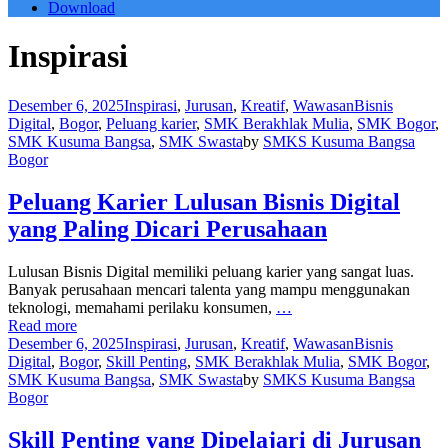
Download
Inspirasi
Desember 6, 2025
Inspirasi
,
Jurusan
,
Kreatif
,
Wawasan
Bisnis
Digital
,
Bogor
,
Peluang karier
,
SMK Berakhlak Mulia
,
SMK Bogor
,
SMK Kusuma Bangsa
,
SMK Swasta
by
SMKS Kusuma Bangsa
Bogor
Peluang Karier Lulusan Bisnis Digital
yang Paling Dicari Perusahaan
Lulusan Bisnis Digital memiliki peluang karier yang sangat luas.
Banyak perusahaan mencari talenta yang mampu menggunakan
teknologi, memahami perilaku konsumen,
…
Read more
Desember 6, 2025
Inspirasi
,
Jurusan
,
Kreatif
,
Wawasan
Bisnis
Digital
,
Bogor
,
Skill Penting
,
SMK Berakhlak Mulia
,
SMK Bogor
,
SMK Kusuma Bangsa
,
SMK Swasta
by
SMKS Kusuma Bangsa
Bogor
Skill Penting yang Dipelajari di Jurusan