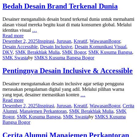
Bedah Desain Brand Terkenal Dunia
Desainer menganalisis desain brand terkenal dunia untuk memahami
alasan visual mereka begitu kuat di mata konsumen global. Melalui
identitas visual
…
Read more
Desember 2, 2025
Inspirasi
,
Jurusan
,
Kreatif
,
Wawasan
Bogor
,
Desain Accessible
,
Desain Inclusive
,
Desain Komunikasi Visual
,
DKV
,
SMK Berakhlak Mulia
,
SMK Bogor
,
SMK Kusuma Bangsa
,
SMK Swasta
by
SMKS Kusuma Bangsa Bogor
Pentingnya Desain Inclusive & Accessible
Desainer mengutamakan desain inclusive agar setiap pengguna
merasakan pengalaman digital yang adil. Melalui pilihan warna
yang tepat, desainer memastikan konten
…
Read more
Desember 2, 2025
Inspirasi
,
Jurusan
,
Kreatif
,
Wawasan
Bogor
,
Cerita
Alumni
,
Manajemen Perkantoran
,
SMK Berakhlak Mulia
,
SMK
Bogor
,
SMK Kusuma Bangsa
,
SMK Swasta
by
SMKS Kusuma
Bangsa Bogor
Cerita Alumni Manajemen Perkantoran