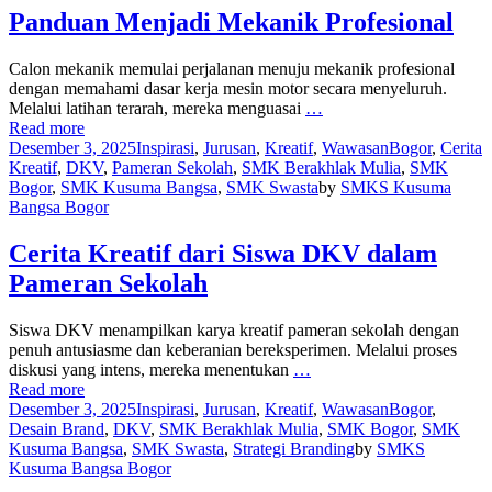
Panduan Menjadi Mekanik Profesional
Calon mekanik memulai perjalanan menuju mekanik profesional
dengan memahami dasar kerja mesin motor secara menyeluruh.
Melalui latihan terarah, mereka menguasai
…
Read more
Desember 3, 2025
Inspirasi
,
Jurusan
,
Kreatif
,
Wawasan
Bogor
,
Cerita
Kreatif
,
DKV
,
Pameran Sekolah
,
SMK Berakhlak Mulia
,
SMK
Bogor
,
SMK Kusuma Bangsa
,
SMK Swasta
by
SMKS Kusuma
Bangsa Bogor
Cerita Kreatif dari Siswa DKV dalam
Pameran Sekolah
Siswa DKV menampilkan karya kreatif pameran sekolah dengan
penuh antusiasme dan keberanian bereksperimen. Melalui proses
diskusi yang intens, mereka menentukan
…
Read more
Desember 3, 2025
Inspirasi
,
Jurusan
,
Kreatif
,
Wawasan
Bogor
,
Desain Brand
,
DKV
,
SMK Berakhlak Mulia
,
SMK Bogor
,
SMK
Kusuma Bangsa
,
SMK Swasta
,
Strategi Branding
by
SMKS
Kusuma Bangsa Bogor