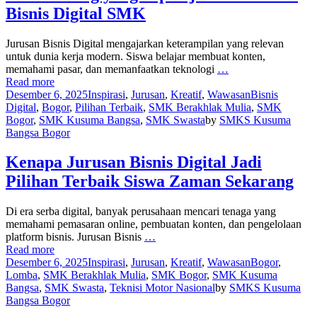
Bisnis Digital SMK
Jurusan Bisnis Digital mengajarkan keterampilan yang relevan
untuk dunia kerja modern. Siswa belajar membuat konten,
memahami pasar, dan memanfaatkan teknologi
…
Read more
Desember 6, 2025
Inspirasi
,
Jurusan
,
Kreatif
,
Wawasan
Bisnis
Digital
,
Bogor
,
Pilihan Terbaik
,
SMK Berakhlak Mulia
,
SMK
Bogor
,
SMK Kusuma Bangsa
,
SMK Swasta
by
SMKS Kusuma
Bangsa Bogor
Kenapa Jurusan Bisnis Digital Jadi
Pilihan Terbaik Siswa Zaman Sekarang
Di era serba digital, banyak perusahaan mencari tenaga yang
memahami pemasaran online, pembuatan konten, dan pengelolaan
platform bisnis. Jurusan Bisnis
…
Read more
Desember 6, 2025
Inspirasi
,
Jurusan
,
Kreatif
,
Wawasan
Bogor
,
Lomba
,
SMK Berakhlak Mulia
,
SMK Bogor
,
SMK Kusuma
Bangsa
,
SMK Swasta
,
Teknisi Motor Nasional
by
SMKS Kusuma
Bangsa Bogor