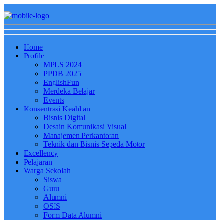
Home
Profile
MPLS 2024
PPDB 2025
EnglishFun
Merdeka Belajar
Events
Konsentrasi Keahlian
Bisnis Digital
Desain Komunikasi Visual
Manajemen Perkantoran
Teknik dan Bisnis Sepeda Motor
Excellency
Pelajaran
Warga Sekolah
Siswa
Guru
Alumni
OSIS
Form Data Alumni