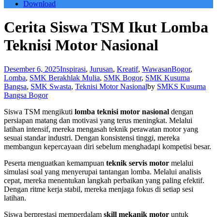
Download
Cerita Siswa TSM Ikut Lomba
Teknisi Motor Nasional
Desember 6, 2025
Inspirasi
,
Jurusan
,
Kreatif
,
Wawasan
Bogor
,
Lomba
,
SMK Berakhlak Mulia
,
SMK Bogor
,
SMK Kusuma
Bangsa
,
SMK Swasta
,
Teknisi Motor Nasional
by
SMKS Kusuma
Bangsa Bogor
Siswa TSM mengikuti
lomba teknisi motor nasional
dengan
persiapan matang dan motivasi yang terus meningkat. Melalui
latihan intensif, mereka mengasah teknik perawatan motor yang
sesuai standar industri. Dengan konsistensi tinggi, mereka
membangun kepercayaan diri sebelum menghadapi kompetisi besar.
Peserta menguatkan kemampuan
teknik servis motor
melalui
simulasi soal yang menyerupai tantangan lomba. Melalui analisis
cepat, mereka menentukan langkah perbaikan yang paling efektif.
Dengan ritme kerja stabil, mereka menjaga fokus di setiap sesi
latihan.
Siswa berprestasi memperdalam
skill mekanik motor
untuk