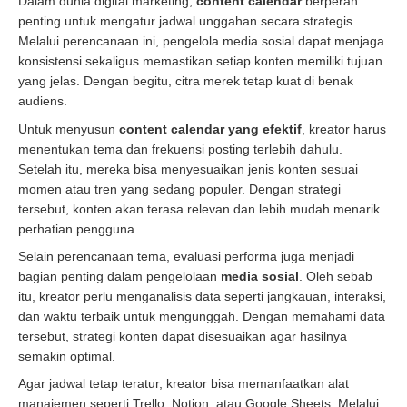
Dalam dunia digital marketing,
content calendar
berperan
penting untuk mengatur jadwal unggahan secara strategis.
Melalui perencanaan ini, pengelola media sosial dapat menjaga
konsistensi sekaligus memastikan setiap konten memiliki tujuan
yang jelas. Dengan begitu, citra merek tetap kuat di benak
audiens.
Untuk menyusun
content calendar yang efektif
, kreator harus
menentukan tema dan frekuensi posting terlebih dahulu.
Setelah itu, mereka bisa menyesuaikan jenis konten sesuai
momen atau tren yang sedang populer. Dengan strategi
tersebut, konten akan terasa relevan dan lebih mudah menarik
perhatian pengguna.
Selain perencanaan tema, evaluasi performa juga menjadi
bagian penting dalam pengelolaan
media sosial
. Oleh sebab
itu, kreator perlu menganalisis data seperti jangkauan, interaksi,
dan waktu terbaik untuk mengunggah. Dengan memahami data
tersebut, strategi konten dapat disesuaikan agar hasilnya
semakin optimal.
Agar jadwal tetap teratur, kreator bisa memanfaatkan alat
manajemen seperti Trello, Notion, atau Google Sheets. Melalui