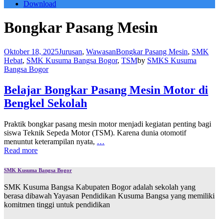
Download
Bongkar Pasang Mesin
Oktober 18, 2025
Jurusan
,
Wawasan
Bongkar Pasang Mesin
,
SMK
Hebat
,
SMK Kusuma Bangsa Bogor
,
TSM
by
SMKS Kusuma
Bangsa Bogor
Belajar Bongkar Pasang Mesin Motor di
Bengkel Sekolah
Praktik bongkar pasang mesin motor menjadi kegiatan penting bagi
siswa Teknik Sepeda Motor (TSM). Karena dunia otomotif
menuntut keterampilan nyata,
…
Read more
SMK Kusuma Bangsa Bogor
SMK Kusuma Bangsa Kabupaten Bogor adalah sekolah yang
berasa dibawah Yayasan Pendidikan Kusuma Bangsa yang memiliki
komitmen tinggi untuk pendidikan