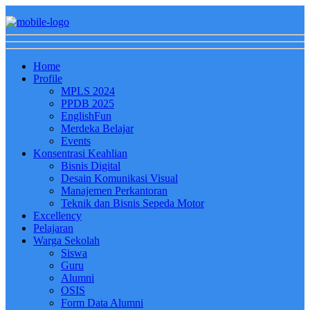
Home
Profile
MPLS 2024
PPDB 2025
EnglishFun
Merdeka Belajar
Events
Konsentrasi Keahlian
Bisnis Digital
Desain Komunikasi Visual
Manajemen Perkantoran
Teknik dan Bisnis Sepeda Motor
Excellency
Pelajaran
Warga Sekolah
Siswa
Guru
Alumni
OSIS
Form Data Alumni