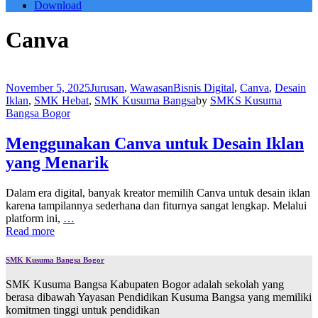
Download
Canva
November 5, 2025
Jurusan
,
Wawasan
Bisnis Digital
,
Canva
,
Desain
Iklan
,
SMK Hebat
,
SMK Kusuma Bangsa
by
SMKS Kusuma
Bangsa Bogor
Menggunakan Canva untuk Desain Iklan
yang Menarik
Dalam era digital, banyak kreator memilih Canva untuk desain iklan
karena tampilannya sederhana dan fiturnya sangat lengkap. Melalui
platform ini,
…
Read more
SMK Kusuma Bangsa Bogor
SMK Kusuma Bangsa Kabupaten Bogor adalah sekolah yang
berasa dibawah Yayasan Pendidikan Kusuma Bangsa yang memiliki
komitmen tinggi untuk pendidikan