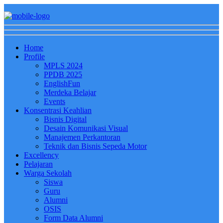
Home
Profile
MPLS 2024
PPDB 2025
EnglishFun
Merdeka Belajar
Events
Konsentrasi Keahlian
Bisnis Digital
Desain Komunikasi Visual
Manajemen Perkantoran
Teknik dan Bisnis Sepeda Motor
Excellency
Pelajaran
Warga Sekolah
Siswa
Guru
Alumni
OSIS
Form Data Alumni