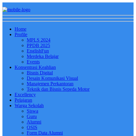
Home
Profile
MPLS 2024
PPDB 2025
EnglishFun
Merdeka Belajar
Events
Konsentrasi Keahlian
Bisnis Digital
Desain Komunikasi Visual
Manajemen Perkantoran
Teknik dan Bisnis Sepeda Motor
Excellency
Pelajaran
Warga Sekolah
Siswa
Guru
Alumni
OSIS
Form Data Alumni