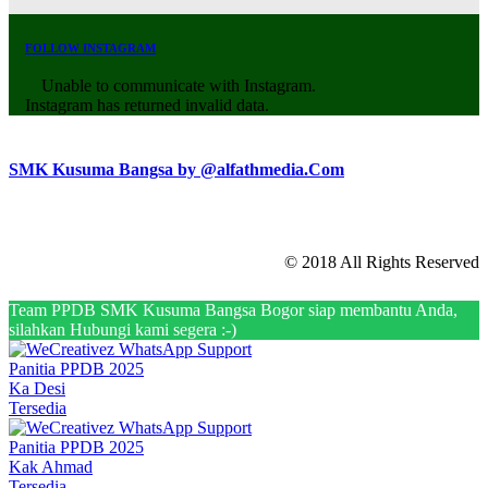
FOLLOW INSTAGRAM
Unable to communicate with Instagram.
Instagram has returned invalid data.
SMK Kusuma Bangsa by @alfathmedia.Com
© 2018 All Rights Reserved
Team PPDB SMK Kusuma Bangsa Bogor siap membantu Anda,
silahkan Hubungi kami segera :-)
Panitia PPDB 2025
Ka Desi
Tersedia
Panitia PPDB 2025
Kak Ahmad
Tersedia