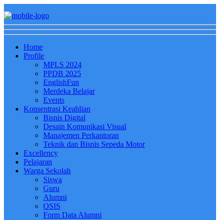
Home
Profile
MPLS 2024
PPDB 2025
EnglishFun
Merdeka Belajar
Events
Konsentrasi Keahlian
Bisnis Digital
Desain Komunikasi Visual
Manajemen Perkantoran
Teknik dan Bisnis Sepeda Motor
Excellency
Pelajaran
Warga Sekolah
Siswa
Guru
Alumni
OSIS
Form Data Alumni