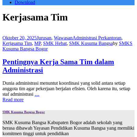
Download
Kerjasama Tim
Oktober 20, 2025
Jurusan
,
Wawasan
Administrasi Perkantoran
,
Kerjasama Tim
,
MP
,
SMK Hebat
,
SMK Kusuma Bangsa
by
SMKS
Kusuma Bangsa Bogor
Pentingnya Kerja Sama Tim dalam
Administrasi
Dunia administrasi menuntut koordinasi yang solid antara setiap
anggota tim agar pekerjaan berjalan efisien. Oleh karena itu, setiap
staf administrasi
…
Read more
SMK Kusuma Bangsa Bogor
SMK Kusuma Bangsa Kabupaten Bogor adalah sekolah yang
berasa dibawah Yayasan Pendidikan Kusuma Bangsa yang memiliki
komitmen tinggi untuk pendidikan