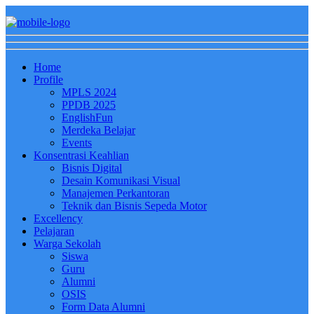
Home
Profile
MPLS 2024
PPDB 2025
EnglishFun
Merdeka Belajar
Events
Konsentrasi Keahlian
Bisnis Digital
Desain Komunikasi Visual
Manajemen Perkantoran
Teknik dan Bisnis Sepeda Motor
Excellency
Pelajaran
Warga Sekolah
Siswa
Guru
Alumni
OSIS
Form Data Alumni