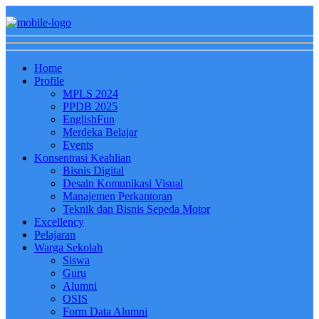
Home
Profile
MPLS 2024
PPDB 2025
EnglishFun
Merdeka Belajar
Events
Konsentrasi Keahlian
Bisnis Digital
Desain Komunikasi Visual
Manajemen Perkantoran
Teknik dan Bisnis Sepeda Motor
Excellency
Pelajaran
Warga Sekolah
Siswa
Guru
Alumni
OSIS
Form Data Alumni