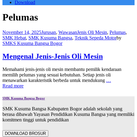
Download
Pelumas
November 14, 2025
Jurusan
,
Wawasan
Jenis Oli Mesin
,
Pelumas
,
SMK Hebat
,
SMK Kusuma Bangsa
,
Teknik Sepeda Motor
by
SMKS Kusuma Bangsa Bogor
Mengenal Jenis-Jenis Oli Mesin
Memahami jenis-jenis oli mesin membantu pemilik kendaraan
memilih pelumas yang sesuai kebutuhan. Setiap jenis oli
menawarkan karakteristik berbeda untuk mendukung
…
Read more
SMK Kusuma Bangsa Bogor
SMK Kusuma Bangsa Kabupaten Bogor adalah sekolah yang
berasa dibawah Yayasan Pendidikan Kusuma Bangsa yang memiliki
komitmen tinggi untuk pendidikan
DOWNLOAD BROSUR