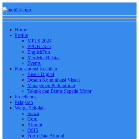
Home
Profile
MPLS 2024
PPDB 2025
EnglishFun
Merdeka Belajar
Events
Konsentrasi Keahlian
Bisnis Digital
Desain Komunikasi Visual
Manajemen Perkantoran
Teknik dan Bisnis Sepeda Motor
Excellency
Pelajaran
Warga Sekolah
Siswa
Guru
Alumni
OSIS
Form Data Alumni