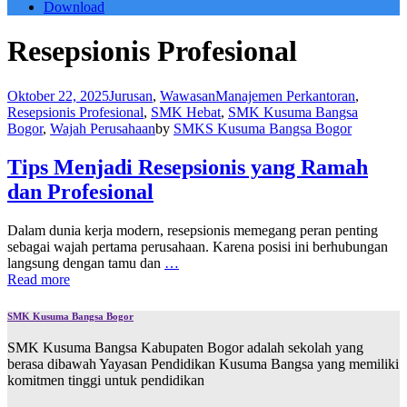
Download
Resepsionis Profesional
Oktober 22, 2025
Jurusan
,
Wawasan
Manajemen Perkantoran
,
Resepsionis Profesional
,
SMK Hebat
,
SMK Kusuma Bangsa
Bogor
,
Wajah Perusahaan
by
SMKS Kusuma Bangsa Bogor
Tips Menjadi Resepsionis yang Ramah
dan Profesional
Dalam dunia kerja modern, resepsionis memegang peran penting
sebagai wajah pertama perusahaan. Karena posisi ini berhubungan
langsung dengan tamu dan
…
Read more
SMK Kusuma Bangsa Bogor
SMK Kusuma Bangsa Kabupaten Bogor adalah sekolah yang
berasa dibawah Yayasan Pendidikan Kusuma Bangsa yang memiliki
komitmen tinggi untuk pendidikan