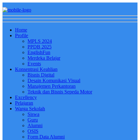
Home
Profile
MPLS 2024
PPDB 2025
EnglishFun
Merdeka Belajar
Events
Konsentrasi Keahlian
Bisnis Digital
Desain Komunikasi Visual
Manajemen Perkantoran
Teknik dan Bisnis Sepeda Motor
Excellency
Pelajaran
Warga Sekolah
Siswa
Guru
Alumni
OSIS
Form Data Alumni