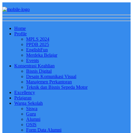
Home
Profile
MPLS 2024
PPDB 2025
EnglishFun
Merdeka Belajar
Events
Konsentrasi Keahlian
Bisnis Digital
Desain Komunikasi Visual
Manajemen Perkantoran
Teknik dan Bisnis Sepeda Motor
Excellency
Pelajaran
Warga Sekolah
Siswa
Guru
Alumni
OSIS
Form Data Alumni