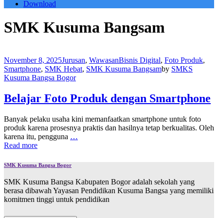
Download
SMK Kusuma Bangsam
November 8, 2025
Jurusan
,
Wawasan
Bisnis Digital
,
Foto Produk
,
Smartphone
,
SMK Hebat
,
SMK Kusuma Bangsam
by
SMKS
Kusuma Bangsa Bogor
Belajar Foto Produk dengan Smartphone
Banyak pelaku usaha kini memanfaatkan smartphone untuk foto
produk karena prosesnya praktis dan hasilnya tetap berkualitas. Oleh
karena itu, pengguna
…
Read more
SMK Kusuma Bangsa Bogor
SMK Kusuma Bangsa Kabupaten Bogor adalah sekolah yang
berasa dibawah Yayasan Pendidikan Kusuma Bangsa yang memiliki
komitmen tinggi untuk pendidikan