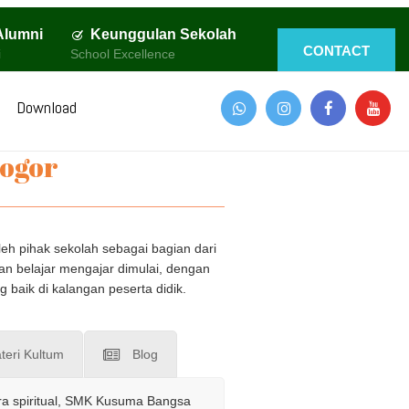
Alumni
Keunggulan Sekolah
CONTACT
i
School Excellence
Download
ogor
h pihak sekolah sebagai bagian dari
tan belajar mengajar dimulai, dengan
aik di kalangan peserta didik.
teri Kultum
Blog
ara spiritual, SMK Kusuma Bangsa