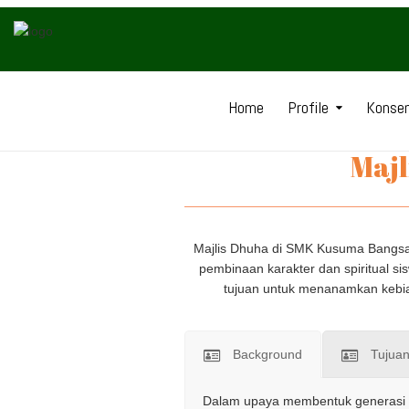
Home
Profile
Konsen
Majl
Majlis Dhuha di SMK Kusuma Bangsa 
pembinaan karakter dan spiritual si
tujuan untuk menanamkan kebia
Background
Tujua
Dalam upaya membentuk generasi mu