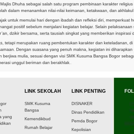
Majlis Dhuha sebagai salah satu program pembinaan karakter religius d
lah dalam menanamkan nilai-nilai keimanan, ketakwaan, dan akhlakul
iajak untuk memulai hari dengan ibadah dan refleksi diri, memperkuat
gat positif sebelum menjalani kegiatan belajar. Selain pelaksanaan s
’an, dzikir bersama, serta tausiah singkat yang memberikan inspirasi 
as, tetapi merupakan ruang pembentukan karakter dan keteladanan, di
bersamaan. Dengan suasana yang penuh makna, kegiatan ini diharapka
dan berjiwa mulia, sesuai dengan visi SMK Kusuma Bangsa Bogor sebag
erasi unggul beriman dan berakhlak.
LINK SEKOLAH
LINK PENTING
FOL
gor
SMK Kusuma
DISNAKER
I
h
Bangsa
r
Dinas Pendidikan
a yang
in
Kemendikbud
Pemda Bogor
idikan
Insta
Rumah Belajar
Kepolisian