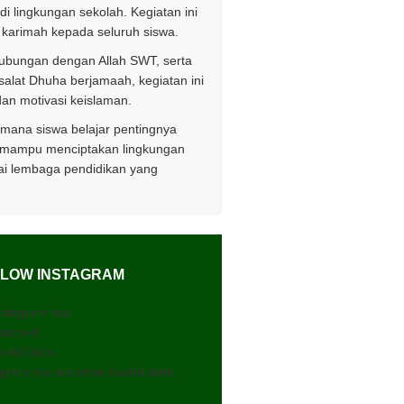
i lingkungan sekolah. Kegiatan ini
 karimah kepada seluruh siswa.
 hubungan dengan Allah SWT, serta
alat Dhuha berjamaah, kegiatan ini
dan motivasi keislaman.
 mana siswa belajar pentingnya
n mampu menciptakan lingkungan
ai lembaga pendidikan yang
LOW INSTAGRAM
nstagram has
eturned
valid data.
gram has returned invalid data.