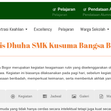
Pelajaran
Pendataan 
Pelajaran
Pendataan Alumn
trasi Keahlian
Excellency
Pelajaran
Warga Sekolah
is Dhuha SMK Kusuma Bangsa B
Bogor merupakan kegiatan keagamaan rutin yang diselenggarakan ole
swa. Kegiatan ini biasanya dilaksanakan pada pagi hari, sebelum kegia
saan beribadah, memperkuat keimanan, serta membentuk akhlak yang b
n
Kegiatan
Jadwal
Galeri
Ma
da yang tidak hanya cerdas secara intelektual tetapi juga kuat sec