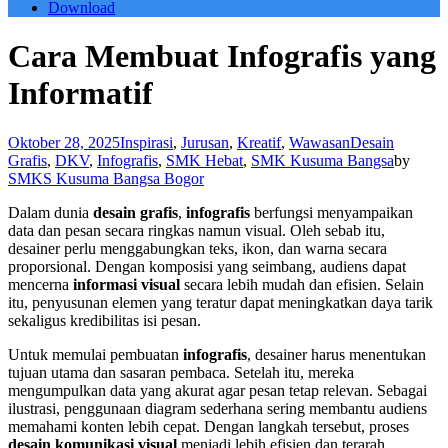
Download
Cara Membuat Infografis yang
Informatif
Oktober 28, 2025
Inspirasi
,
Jurusan
,
Kreatif
,
Wawasan
Desain
Grafis
,
DKV
,
Infografis
,
SMK Hebat
,
SMK Kusuma Bangsa
by
SMKS Kusuma Bangsa Bogor
Dalam dunia
desain grafis
,
infografis
berfungsi menyampaikan
data dan pesan secara ringkas namun visual. Oleh sebab itu,
desainer perlu menggabungkan teks, ikon, dan warna secara
proporsional. Dengan komposisi yang seimbang, audiens dapat
mencerna
informasi visual
secara lebih mudah dan efisien. Selain
itu, penyusunan elemen yang teratur dapat meningkatkan daya tarik
sekaligus kredibilitas isi pesan.
Untuk memulai pembuatan
infografis
, desainer harus menentukan
tujuan utama dan sasaran pembaca. Setelah itu, mereka
mengumpulkan data yang akurat agar pesan tetap relevan. Sebagai
ilustrasi, penggunaan diagram sederhana sering membantu audiens
memahami konten lebih cepat. Dengan langkah tersebut, proses
desain komunikasi visual
menjadi lebih efisien dan terarah.