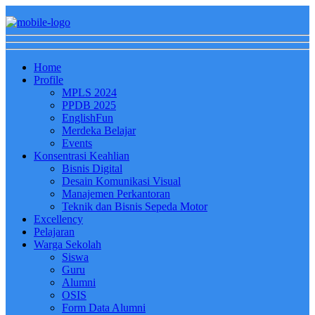
Home
Profile
MPLS 2024
PPDB 2025
EnglishFun
Merdeka Belajar
Events
Konsentrasi Keahlian
Bisnis Digital
Desain Komunikasi Visual
Manajemen Perkantoran
Teknik dan Bisnis Sepeda Motor
Excellency
Pelajaran
Warga Sekolah
Siswa
Guru
Alumni
OSIS
Form Data Alumni