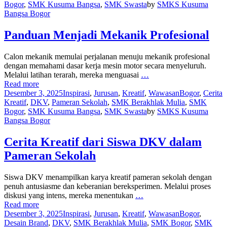
Bogor
,
SMK Kusuma Bangsa
,
SMK Swasta
by
SMKS Kusuma
Bangsa Bogor
Panduan Menjadi Mekanik Profesional
Calon mekanik memulai perjalanan menuju mekanik profesional
dengan memahami dasar kerja mesin motor secara menyeluruh.
Melalui latihan terarah, mereka menguasai
…
Read more
Desember 3, 2025
Inspirasi
,
Jurusan
,
Kreatif
,
Wawasan
Bogor
,
Cerita
Kreatif
,
DKV
,
Pameran Sekolah
,
SMK Berakhlak Mulia
,
SMK
Bogor
,
SMK Kusuma Bangsa
,
SMK Swasta
by
SMKS Kusuma
Bangsa Bogor
Cerita Kreatif dari Siswa DKV dalam
Pameran Sekolah
Siswa DKV menampilkan karya kreatif pameran sekolah dengan
penuh antusiasme dan keberanian bereksperimen. Melalui proses
diskusi yang intens, mereka menentukan
…
Read more
Desember 3, 2025
Inspirasi
,
Jurusan
,
Kreatif
,
Wawasan
Bogor
,
Desain Brand
,
DKV
,
SMK Berakhlak Mulia
,
SMK Bogor
,
SMK