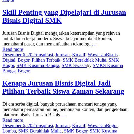
Skill Penting yang Dipelajari di Jurusan
Bisnis Digital SMK
Jurusan Bisnis Digital mengajarkan keterampilan yang relevan
untuk dunia kerja modern. Siswa belajar membuat konten,
memahami pasar, dan memanfaatkan teknologi
…
Read more
Desember 6, 2025
Inspirasi
,
Jurusan
,
Kreatif
,
Wawasan
Bisnis
Digital
,
Bogor
,
Pilihan Terbaik
,
SMK Berakhlak Mulia
,
SMK
Bogor
,
SMK Kusuma Bangsa
,
SMK Swasta
by
SMKS Kusuma
Bangsa Bogor
Kenapa Jurusan Bisnis Digital Jadi
Pilihan Terbaik Siswa Zaman Sekarang
Di era serba digital, banyak perusahaan mencari tenaga yang
memahami pemasaran online, pembuatan konten, dan pengelolaan
platform bisnis. Jurusan Bisnis
…
Read more
Desember 6, 2025
Inspirasi
,
Jurusan
,
Kreatif
,
Wawasan
Bogor
,
Lomba
,
SMK Berakhlak Mulia
,
SMK Bogor
,
SMK Kusuma