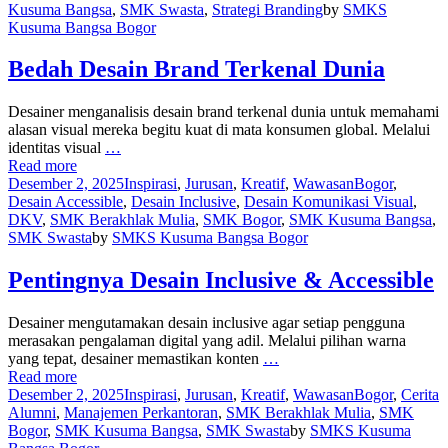
Kusuma Bangsa
,
SMK Swasta
,
Strategi Branding
by
SMKS
Kusuma Bangsa Bogor
Bedah Desain Brand Terkenal Dunia
Desainer menganalisis desain brand terkenal dunia untuk memahami
alasan visual mereka begitu kuat di mata konsumen global. Melalui
identitas visual
…
Read more
Desember 2, 2025
Inspirasi
,
Jurusan
,
Kreatif
,
Wawasan
Bogor
,
Desain Accessible
,
Desain Inclusive
,
Desain Komunikasi Visual
,
DKV
,
SMK Berakhlak Mulia
,
SMK Bogor
,
SMK Kusuma Bangsa
,
SMK Swasta
by
SMKS Kusuma Bangsa Bogor
Pentingnya Desain Inclusive & Accessible
Desainer mengutamakan desain inclusive agar setiap pengguna
merasakan pengalaman digital yang adil. Melalui pilihan warna
yang tepat, desainer memastikan konten
…
Read more
Desember 2, 2025
Inspirasi
,
Jurusan
,
Kreatif
,
Wawasan
Bogor
,
Cerita
Alumni
,
Manajemen Perkantoran
,
SMK Berakhlak Mulia
,
SMK
Bogor
,
SMK Kusuma Bangsa
,
SMK Swasta
by
SMKS Kusuma