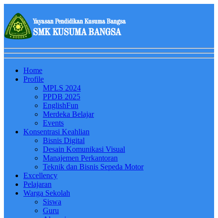
Home
Profile
MPLS 2024
PPDB 2025
EnglishFun
Merdeka Belajar
Events
Konsentrasi Keahlian
Bisnis Digital
Desain Komunikasi Visual
Manajemen Perkantoran
Teknik dan Bisnis Sepeda Motor
Excellency
Pelajaran
Warga Sekolah
Siswa
Guru