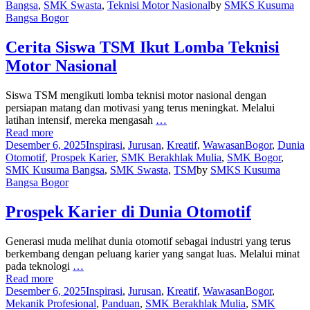
Bangsa
,
SMK Swasta
,
Teknisi Motor Nasional
by
SMKS Kusuma
Bangsa Bogor
Cerita Siswa TSM Ikut Lomba Teknisi
Motor Nasional
Siswa TSM mengikuti lomba teknisi motor nasional dengan
persiapan matang dan motivasi yang terus meningkat. Melalui
latihan intensif, mereka mengasah
…
Read more
Desember 6, 2025
Inspirasi
,
Jurusan
,
Kreatif
,
Wawasan
Bogor
,
Dunia
Otomotif
,
Prospek Karier
,
SMK Berakhlak Mulia
,
SMK Bogor
,
SMK Kusuma Bangsa
,
SMK Swasta
,
TSM
by
SMKS Kusuma
Bangsa Bogor
Prospek Karier di Dunia Otomotif
Generasi muda melihat dunia otomotif sebagai industri yang terus
berkembang dengan peluang karier yang sangat luas. Melalui minat
pada teknologi
…
Read more
Desember 6, 2025
Inspirasi
,
Jurusan
,
Kreatif
,
Wawasan
Bogor
,
Mekanik Profesional
,
Panduan
,
SMK Berakhlak Mulia
,
SMK