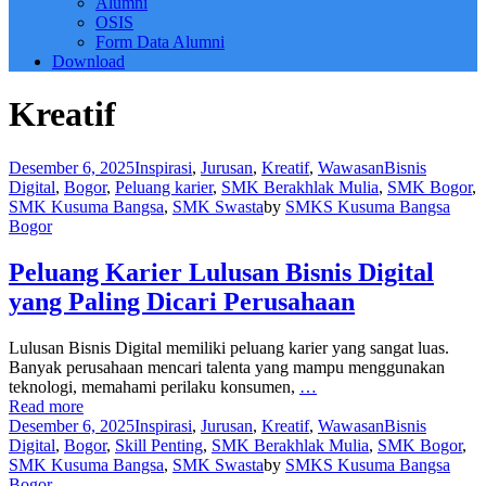
Alumni
OSIS
Form Data Alumni
Download
Kreatif
Desember 6, 2025
Inspirasi
,
Jurusan
,
Kreatif
,
Wawasan
Bisnis
Digital
,
Bogor
,
Peluang karier
,
SMK Berakhlak Mulia
,
SMK Bogor
,
SMK Kusuma Bangsa
,
SMK Swasta
by
SMKS Kusuma Bangsa
Bogor
Peluang Karier Lulusan Bisnis Digital
yang Paling Dicari Perusahaan
Lulusan Bisnis Digital memiliki peluang karier yang sangat luas.
Banyak perusahaan mencari talenta yang mampu menggunakan
teknologi, memahami perilaku konsumen,
…
Read more
Desember 6, 2025
Inspirasi
,
Jurusan
,
Kreatif
,
Wawasan
Bisnis
Digital
,
Bogor
,
Skill Penting
,
SMK Berakhlak Mulia
,
SMK Bogor
,
SMK Kusuma Bangsa
,
SMK Swasta
by
SMKS Kusuma Bangsa
Bogor