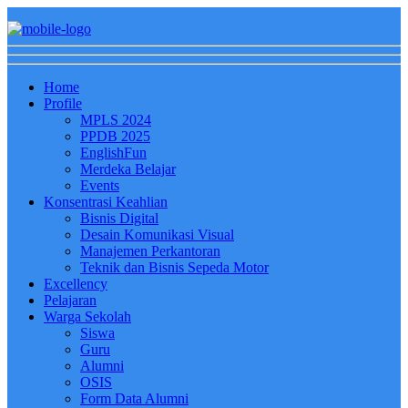
Home
Profile
MPLS 2024
PPDB 2025
EnglishFun
Merdeka Belajar
Events
Konsentrasi Keahlian
Bisnis Digital
Desain Komunikasi Visual
Manajemen Perkantoran
Teknik dan Bisnis Sepeda Motor
Excellency
Pelajaran
Warga Sekolah
Siswa
Guru
Alumni
OSIS
Form Data Alumni