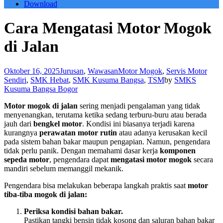
Download
Cara Mengatasi Motor Mogok
di Jalan
Oktober 16, 2025
Jurusan
,
Wawasan
Motor Mogok
,
Servis Motor
Sendiri
,
SMK Hebat
,
SMK Kusuma Bangsa
,
TSM
by
SMKS
Kusuma Bangsa Bogor
Motor mogok di jalan
sering menjadi pengalaman yang tidak
menyenangkan, terutama ketika sedang terburu-buru atau berada
jauh dari
bengkel motor
. Kondisi ini biasanya terjadi karena
kurangnya
perawatan motor rutin
atau adanya kerusakan kecil
pada sistem bahan bakar maupun pengapian. Namun, pengendara
tidak perlu panik. Dengan memahami dasar kerja
komponen
sepeda motor
, pengendara dapat
mengatasi motor mogok
secara
mandiri sebelum memanggil mekanik.
Pengendara bisa melakukan beberapa langkah praktis saat
motor
tiba-tiba mogok di jalan:
Periksa kondisi bahan bakar.
Pastikan tangki bensin tidak kosong dan saluran bahan bakar