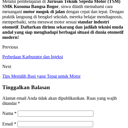
Melalui pembelajaran di
Jurusan Teknik Sepeda Motor (TSM)
SMK Kusuma Bangsa Bogor
, siswa dilatih memahami cara
menangani
motor mogok di jalan
dengan cepat dan tepat. Dengan
praktik langsung di bengkel sekolah, mereka belajar mendiagnosis,
memperbaiki, serta merawat motor sesuai
standar industri
otomotif
.
Daftarkan dirimu sekarang dan jadilah teknisi muda
andal yang siap menghadapi berbagai situasi di dunia otomotif
modern!
Previous
Perbedaan Karburator dan Injeksi
Next
Tips Memilih Busi yang Tepat untuk Motor
Tinggalkan Balasan
Alamat email Anda tidak akan dipublikasikan.
Ruas yang wajib
ditandai
*
Nama
*
Email
*