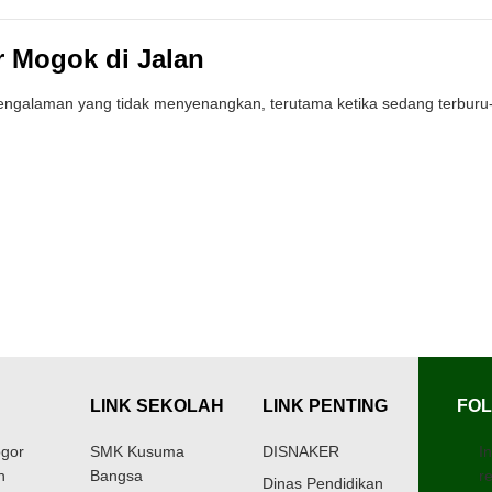
r Mogok di Jalan
pengalaman yang tidak menyenangkan, terutama ketika sedang terburu-
LINK SEKOLAH
LINK PENTING
FOL
gor
SMK Kusuma
DISNAKER
I
h
Bangsa
r
Dinas Pendidikan