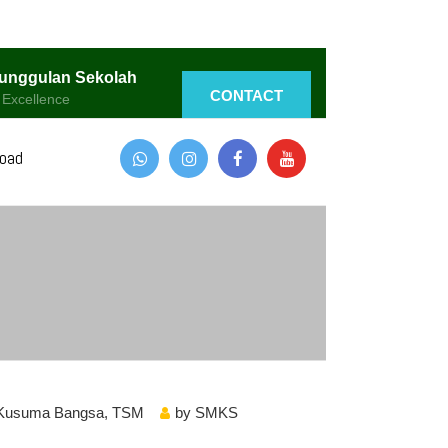
unggulan Sekolah
CONTACT
 Excellence
oad
Kusuma Bangsa
,
TSM
by
SMKS