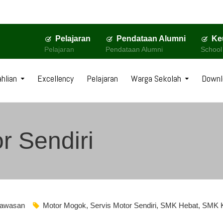
Pelajaran
Pendataan Alumni
Ke
Pelajaran
Pendataan Alumni
School
hlian
Excellency
Pelajaran
Warga Sekolah
Downl
r Sendiri
awasan
Motor Mogok
,
Servis Motor Sendiri
,
SMK Hebat
,
SMK 