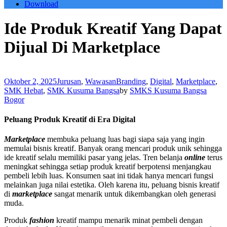
Download
Ide Produk Kreatif Yang Dapat
Dijual Di Marketplace
Oktober 2, 2025
Jurusan
,
Wawasan
Branding
,
Digital
,
Marketplace
,
SMK Hebat
,
SMK Kusuma Bangsa
by
SMKS Kusuma Bangsa
Bogor
Peluang Produk Kreatif di Era Digital
Marketplace
membuka peluang luas bagi siapa saja yang ingin
memulai bisnis kreatif. Banyak orang mencari produk unik sehingga
ide kreatif selalu memiliki pasar yang jelas. Tren belanja
online
terus
meningkat sehingga setiap produk kreatif berpotensi menjangkau
pembeli lebih luas. Konsumen saat ini tidak hanya mencari fungsi
melainkan juga nilai estetika. Oleh karena itu, peluang bisnis kreatif
di
marketplace
sangat menarik untuk dikembangkan oleh generasi
muda.
Produk
fashion
kreatif mampu menarik minat pembeli dengan