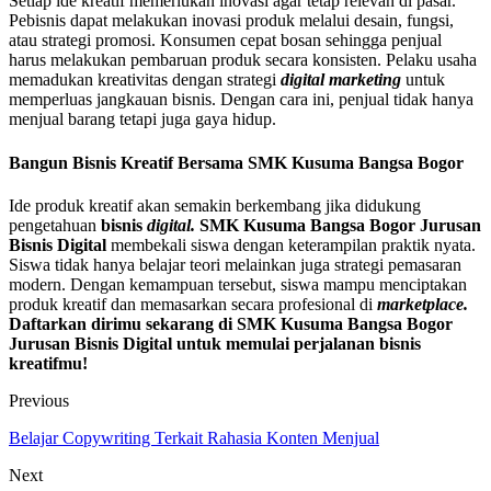
Setiap ide kreatif memerlukan inovasi agar tetap relevan di pasar.
Pebisnis dapat melakukan inovasi produk melalui desain, fungsi,
atau strategi promosi. Konsumen cepat bosan sehingga penjual
harus melakukan pembaruan produk secara konsisten. Pelaku usaha
memadukan kreativitas dengan strategi
digital marketing
untuk
memperluas jangkauan bisnis. Dengan cara ini, penjual tidak hanya
menjual barang tetapi juga gaya hidup.
Bangun Bisnis Kreatif Bersama SMK Kusuma Bangsa Bogor
Ide produk kreatif akan semakin berkembang jika didukung
pengetahuan
bisnis
digital.
SMK Kusuma Bangsa Bogor Jurusan
Bisnis Digital
membekali siswa dengan keterampilan praktik nyata.
Siswa tidak hanya belajar teori melainkan juga strategi pemasaran
modern. Dengan kemampuan tersebut, siswa mampu menciptakan
produk kreatif dan memasarkan secara profesional di
marketplace.
Daftarkan dirimu sekarang di SMK Kusuma Bangsa Bogor
Jurusan Bisnis Digital untuk memulai perjalanan bisnis
kreatifmu!
Previous
Belajar Copywriting Terkait Rahasia Konten Menjual
Next