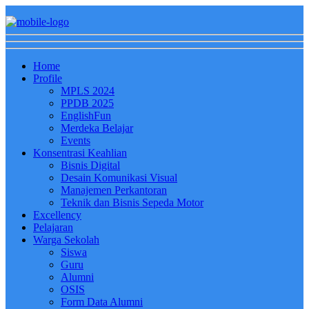
Home
Profile
MPLS 2024
PPDB 2025
EnglishFun
Merdeka Belajar
Events
Konsentrasi Keahlian
Bisnis Digital
Desain Komunikasi Visual
Manajemen Perkantoran
Teknik dan Bisnis Sepeda Motor
Excellency
Pelajaran
Warga Sekolah
Siswa
Guru
Alumni
OSIS
Form Data Alumni