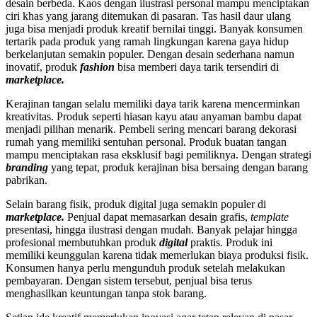
desain berbeda. Kaos dengan ilustrasi personal mampu menciptakan
ciri khas yang jarang ditemukan di pasaran. Tas hasil daur ulang
juga bisa menjadi produk kreatif bernilai tinggi. Banyak konsumen
tertarik pada produk yang ramah lingkungan karena gaya hidup
berkelanjutan semakin populer. Dengan desain sederhana namun
inovatif, produk
fashion
bisa memberi daya tarik tersendiri di
marketplace.
Kerajinan tangan selalu memiliki daya tarik karena mencerminkan
kreativitas. Produk seperti hiasan kayu atau anyaman bambu dapat
menjadi pilihan menarik. Pembeli sering mencari barang dekorasi
rumah yang memiliki sentuhan personal. Produk buatan tangan
mampu menciptakan rasa eksklusif bagi pemiliknya. Dengan strategi
branding
yang tepat, produk kerajinan bisa bersaing dengan barang
pabrikan.
Selain barang fisik, produk digital juga semakin populer di
marketplace.
Penjual dapat memasarkan desain grafis,
template
presentasi, hingga ilustrasi dengan mudah. Banyak pelajar hingga
profesional membutuhkan produk
digital
praktis. Produk ini
memiliki keunggulan karena tidak memerlukan biaya produksi fisik.
Konsumen hanya perlu mengunduh produk setelah melakukan
pembayaran. Dengan sistem tersebut, penjual bisa terus
menghasilkan keuntungan tanpa stok barang.