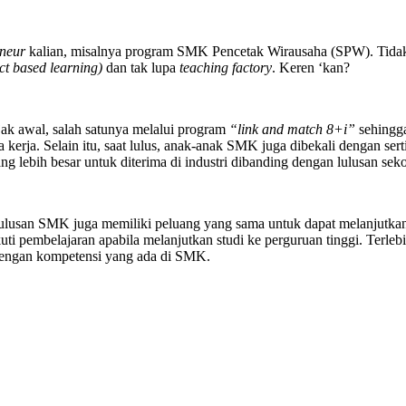
eneur
kalian, misalnya program SMK Pencetak Wirausaha (SPW). Tidak
ct based learning)
dan tak lupa
teaching factory
. Keren ‘kan?
ak awal, salah satunya melalui program
“
link and match 8+i”
sehingga
a kerja. Selain itu, saat lulus, anak-anak SMK juga dibekali dengan se
ng lebih besar untuk diterima di industri dibanding dengan lulusan se
 lulusan SMK juga memiliki peluang yang sama untuk dapat melanjutkan
 pembelajaran apabila melanjutkan studi ke perguruan tinggi. Terlebi
 dengan kompetensi yang ada di SMK.