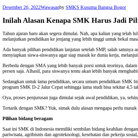
Desember 20, 2022
Wawasan
by
SMKS Kusuma Bangsa Bogor
Inilah Alasan Kenapa SMK Harus Jadi Pil
Tahun ajaran baru akan segera dimulai. Nah, apa kalian yang telah l
melanjutkan pendidikan ke jenjang yang lebih tinggi untuk bekal masa
Ada banyak pilihan pendidikan lanjutan setelah SMP, salah satunya
menyiapkan siswa-siswanya agar siap masuk ke dunia kerja, melanju
Berbeda dengan SMA yang lebih banyak porsi untuk teorinya, dalam k
persen saja. Alhasil, para siswanya tentu akan lebih banyak menghabi
Sedangkan untuk lama pendidikan, secara umum pendidikan SMK bisa 
program SMK D-2 Jalur Cepat sehingga lama studi bisa sekitar 4,5 tah
Oya, proses penjurusan juga dimulai sejak awal pendidikan, ya, sehi
Tertarik dengan SMK? Yuk, simak dulu alasan mengapa perlu masu
Pilihan bidang beragam
Saat ini SMK di Indonesia memiliki sembilan bidang keahlian dengan
pariwisata, agribisnis dan agroteknologi, kesehatan dan pekerja sosial