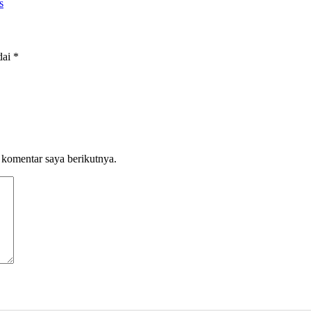
s
dai
*
 komentar saya berikutnya.