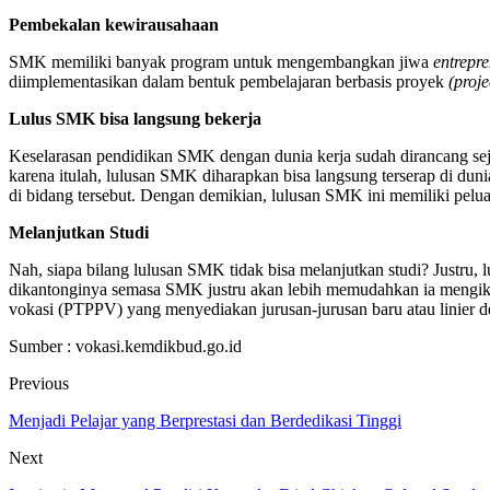
Pembekalan kewirausahaan
SMK memiliki banyak program untuk mengembangkan jiwa
entrepr
diimplementasikan dalam bentuk pembelajaran berbasis proyek
(proje
Lulus SMK bisa langsung bekerja
Keselarasan pendidikan SMK dengan dunia kerja sudah dirancang sej
karena itulah, lulusan SMK diharapkan bisa langsung terserap di duni
di bidang tersebut. Dengan demikian, lulusan SMK ini memiliki pelua
Melanjutkan Studi
Nah, siapa bilang lulusan SMK tidak bisa melanjutkan studi? Justru,
dikantonginya semasa SMK justru akan lebih memudahkan ia mengikuti
vokasi (PTPPV) yang menyediakan jurusan-jurusan baru atau linier
Sumber : vokasi.kemdikbud.go.id
Previous
Menjadi Pelajar yang Berprestasi dan Berdedikasi Tinggi
Next