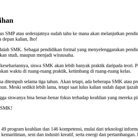
ihan
ulus SMP atau sederajatnya sudah tahu ke mana akan melanjutkan pendi
 depan kalian, lho!
 adalah SMK. Sebagai pendidikan formal yang menyelenggarakan pendidi
tkan studi, maupun menjadi wirausaha.
esehariannya, siswa SMK akan lebih banyak praktik daripada teori. Po
skan waktu di ruang-ruang praktik, ketimbang di ruang-ruang kelas.
ditempuh selama tiga tahun. Akan tetapi, ada beberapa SMK atau prog
un. Meski sedikit lebih lama, tetapi saat lulus kalian sudah dapat ija
ngga siswanya bisa benar-benar fokus terhadap keahlian yang mereka pi
k SMK!
 49 program keahlian dan 146 kompetensi, mulai dari teknologi inform
, kemaritiman, seni dan industri kreatif, serta energi dan pertambangan