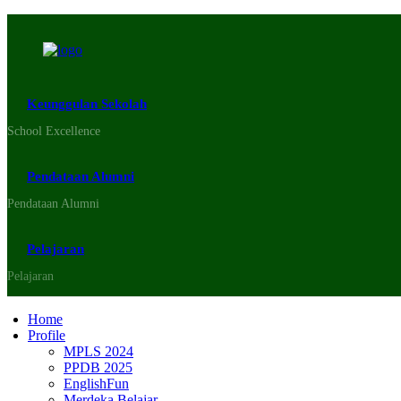
Keunggulan Sekolah
School Excellence
Pendataan Alumni
Pendataan Alumni
Pelajaran
Pelajaran
Home
Profile
MPLS 2024
PPDB 2025
EnglishFun
Merdeka Belajar