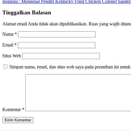
Inspirasi : Mengenal Pendiri Kentucky Fried Chicken Colonel Sander
Tinggalkan Balasan
Alamat email Anda tidak akan dipublikasikan.
Ruas yang wajib ditan
Nama
*
Email
*
Situs Web
Simpan nama, email, dan situs web saya pada peramban ini untuk
Komentar
*