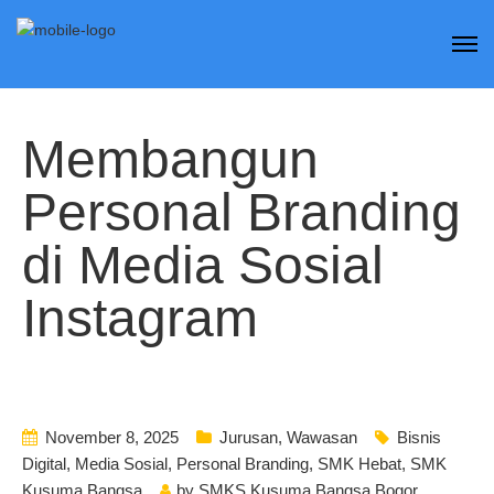
Membangun
Personal Branding
di Media Sosial
Instagram
November 8, 2025
Jurusan
,
Wawasan
Bisnis
Digital
,
Media Sosial
,
Personal Branding
,
SMK Hebat
,
SMK
Kusuma Bangsa
by
SMKS Kusuma Bangsa Bogor