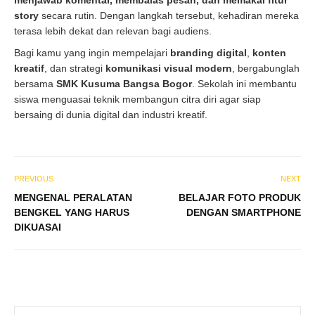
menjawab komentar, membalas pesan, dan memakai fitur
story
secara rutin. Dengan langkah tersebut, kehadiran mereka
terasa lebih dekat dan relevan bagi audiens.
Bagi kamu yang ingin mempelajari
branding digital
,
konten
kreatif
, dan strategi
komunikasi visual modern
, bergabunglah
bersama
SMK Kusuma Bangsa Bogor
. Sekolah ini membantu
siswa menguasai teknik membangun citra diri agar siap
bersaing di dunia digital dan industri kreatif.
PREVIOUS
NEXT
MENGENAL PERALATAN
BELAJAR FOTO PRODUK
BENGKEL YANG HARUS
DENGAN SMARTPHONE
DIKUASAI