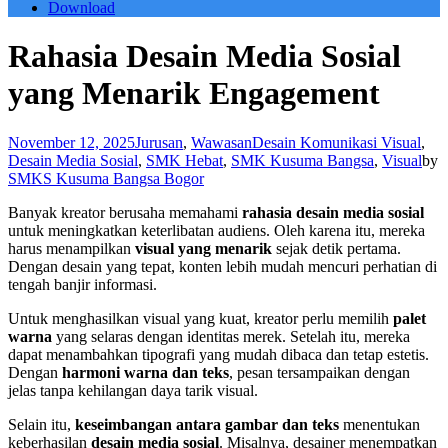
Download
Rahasia Desain Media Sosial
yang Menarik Engagement
November 12, 2025
Jurusan
,
Wawasan
Desain Komunikasi Visual
,
Desain Media Sosial
,
SMK Hebat
,
SMK Kusuma Bangsa
,
Visual
by
SMKS Kusuma Bangsa Bogor
Banyak kreator berusaha memahami
rahasia desain media sosial
untuk meningkatkan keterlibatan audiens. Oleh karena itu, mereka
harus menampilkan
visual yang menarik
sejak detik pertama.
Dengan desain yang tepat, konten lebih mudah mencuri perhatian di
tengah banjir informasi.
Untuk menghasilkan visual yang kuat, kreator perlu memilih
palet
warna
yang selaras dengan identitas merek. Setelah itu, mereka
dapat menambahkan tipografi yang mudah dibaca dan tetap estetis.
Dengan
harmoni warna dan teks
, pesan tersampaikan dengan
jelas tanpa kehilangan daya tarik visual.
Selain itu,
keseimbangan antara gambar dan teks
menentukan
keberhasilan
desain media sosial
. Misalnya, desainer menempatkan