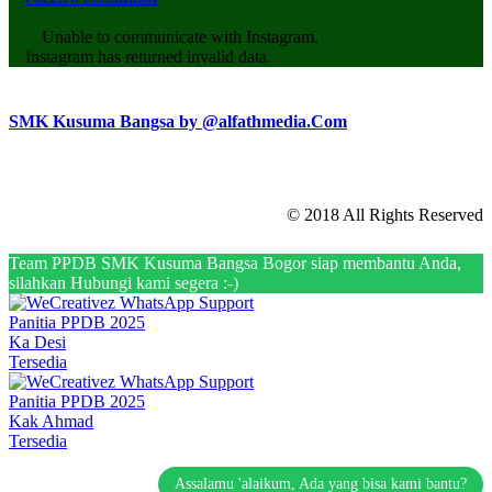
Unable to communicate with Instagram.
Instagram has returned invalid data.
SMK Kusuma Bangsa by @alfathmedia.Com
© 2018 All Rights Reserved
Team PPDB SMK Kusuma Bangsa Bogor siap membantu Anda,
silahkan Hubungi kami segera :-)
Panitia PPDB 2025
Ka Desi
Tersedia
Panitia PPDB 2025
Kak Ahmad
Tersedia
Assalamu 'alaikum, Ada yang bisa kami bantu?