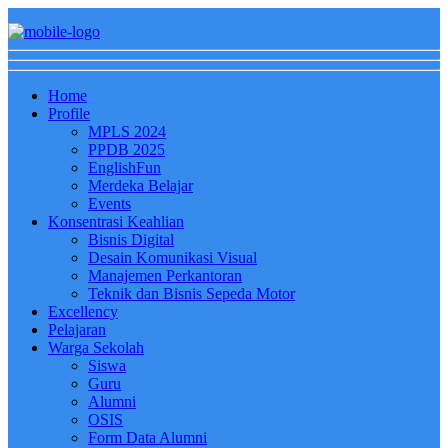
Home
Profile
MPLS 2024
PPDB 2025
EnglishFun
Merdeka Belajar
Events
Konsentrasi Keahlian
Bisnis Digital
Desain Komunikasi Visual
Manajemen Perkantoran
Teknik dan Bisnis Sepeda Motor
Excellency
Pelajaran
Warga Sekolah
Siswa
Guru
Alumni
OSIS
Form Data Alumni