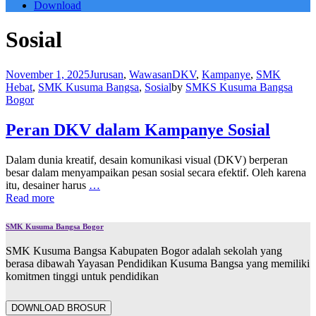
Download
Sosial
November 1, 2025
Jurusan
,
Wawasan
DKV
,
Kampanye
,
SMK
Hebat
,
SMK Kusuma Bangsa
,
Sosial
by
SMKS Kusuma Bangsa
Bogor
Peran DKV dalam Kampanye Sosial
Dalam dunia kreatif, desain komunikasi visual (DKV) berperan
besar dalam menyampaikan pesan sosial secara efektif. Oleh karena
itu, desainer harus
…
Read more
SMK Kusuma Bangsa Bogor
SMK Kusuma Bangsa Kabupaten Bogor adalah sekolah yang
berasa dibawah Yayasan Pendidikan Kusuma Bangsa yang memiliki
komitmen tinggi untuk pendidikan
DOWNLOAD BROSUR