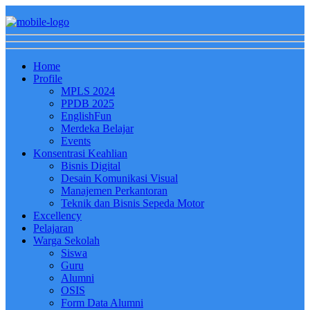
Home
Profile
MPLS 2024
PPDB 2025
EnglishFun
Merdeka Belajar
Events
Konsentrasi Keahlian
Bisnis Digital
Desain Komunikasi Visual
Manajemen Perkantoran
Teknik dan Bisnis Sepeda Motor
Excellency
Pelajaran
Warga Sekolah
Siswa
Guru
Alumni
OSIS
Form Data Alumni