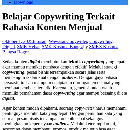
Download
Belajar Copywriting Terkait
Rahasia Konten Menjual
Oktober 1, 2025
Jurusan
,
Wawasan
Copywriter
,
Copywriting
,
Digital
,
SMK Hebat
,
SMK Kusuma Bangsa
by
SMKS Kusuma
Bangsa Bogor
Setiap konten
digital
membutuhkan
teknik
copywriting
yang tepat
agar mampu memikat pembaca dengan efektif. Melalui strategi
copywriting,
pesan bisnis tersampaikan secara jelas serta
membangun ikatan kuat dengan
audiens.
Dengan gaya bahasa
persuasif, tulisan mampu menciptakan dorongan emosional yang
membuat pembaca tertarik. Karena itu, generasi muda wajib
memiliki pemahaman dasar
copywriting
agar mampu bersaing di era
digital.
Agar konten mudah dipahami, seorang
c
opywriter
harus memahami
pentingnya memilih kata yang tepat. Dengan pemilihan kata yang
cermat, pesan bisnis tersampaikan lebih cepat sekaligus
meningkatkan kepercayaan
audiens.
Melalui keterampilan ini,
seseorang dapat membantu promosi produk maupun jasa agar