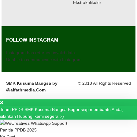
Ekstrakulikuler
FOLLOW INSTAGRAM
Instagram has returned invalid data.
Unable to communicate with Instagram.
SMK Kusuma Bangsa by
© 2018 All Rights Reserved
@alfathmedia.Com
Team PPDB SMK Kusuma Bangsa Bogor siap membantu Anda,
silahkan Hubungi kami segera :-)
Panitia PPDB 2025
Ka Desi