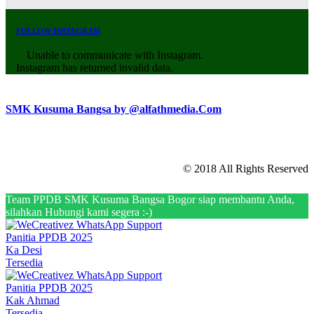
FOLLOW INSTAGRAM
Unable to communicate with Instagram.
Instagram has returned invalid data.
SMK Kusuma Bangsa by @alfathmedia.Com
© 2018 All Rights Reserved
Team PPDB SMK Kusuma Bangsa Bogor siap membantu Anda,
silahkan Hubungi kami segera :-)
Panitia PPDB 2025
Ka Desi
Tersedia
Panitia PPDB 2025
Kak Ahmad
Tersedia