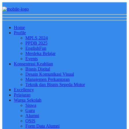
Home
Profile
MPLS 2024
PPDB 2025
EnglishFun
Merdeka Belajar
Events
Konsentrasi Keahlian
Bisnis Digital
Desain Komunikasi Visual
Manajemen Perkantoran
Teknik dan Bisnis Sepeda Motor
Excellency
Pelajaran
Warga Sekolah
Siswa
Guru
Alumni
OSIS
Form Data Alumni