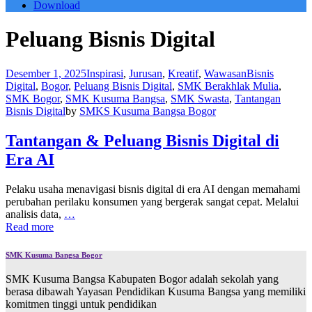
Download
Peluang Bisnis Digital
Desember 1, 2025
Inspirasi
,
Jurusan
,
Kreatif
,
Wawasan
Bisnis
Digital
,
Bogor
,
Peluang Bisnis Digital
,
SMK Berakhlak Mulia
,
SMK Bogor
,
SMK Kusuma Bangsa
,
SMK Swasta
,
Tantangan
Bisnis Digital
by
SMKS Kusuma Bangsa Bogor
Tantangan & Peluang Bisnis Digital di
Era AI
Pelaku usaha menavigasi bisnis digital di era AI dengan memahami
perubahan perilaku konsumen yang bergerak sangat cepat. Melalui
analisis data,
…
Read more
SMK Kusuma Bangsa Bogor
SMK Kusuma Bangsa Kabupaten Bogor adalah sekolah yang
berasa dibawah Yayasan Pendidikan Kusuma Bangsa yang memiliki
komitmen tinggi untuk pendidikan