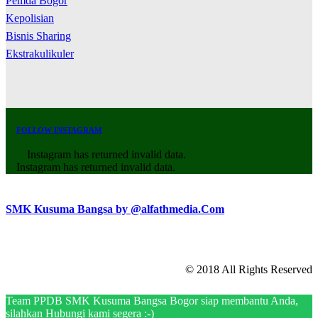
Pemda Bogor
Kepolisian
Bisnis Sharing
Ekstrakulikuler
FOLLOW INSTAGRAM
Instagram has returned invalid data.
Instagram has returned invalid data.
SMK Kusuma Bangsa by @alfathmedia.Com
© 2018 All Rights Reserved
Team PPDB SMK Kusuma Bangsa Bogor siap membantu Anda,
silahkan Hubungi kami segera :-)