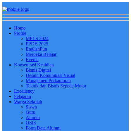
Home
Profile
MPLS 2024
PPDB 2025
EnglishFun
Merdeka Belajar
Events
Konsentrasi Keahlian
Bisnis Digital
Desain Komunikasi Visual
Manajemen Perkantoran
Teknik dan Bisnis Sepeda Motor
Excellency
Pelajaran
Warga Sekolah
Siswa
Guru
Alumni
OSIS
Form Data Alumni