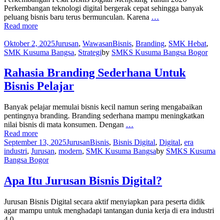
Perkembangan teknologi digital bergerak cepat sehingga banyak
peluang bisnis baru terus bermunculan. Karena
…
Read more
Oktober 2, 2025
Jurusan
,
Wawasan
Bisnis
,
Branding
,
SMK Hebat
,
SMK Kusuma Bangsa
,
Strategi
by
SMKS Kusuma Bangsa Bogor
Rahasia Branding Sederhana Untuk
Bisnis Pelajar
Banyak pelajar memulai bisnis kecil namun sering mengabaikan
pentingnya branding. Branding sederhana mampu meningkatkan
nilai bisnis di mata konsumen. Dengan
…
Read more
September 13, 2025
Jurusan
Bisnis
,
Bisnis Digital
,
Digital
,
era
industri
,
Jurusan
,
modern
,
SMK Kusuma Bangsa
by
SMKS Kusuma
Bangsa Bogor
Apa Itu Jurusan Bisnis Digital?
Jurusan Bisnis Digital secara aktif menyiapkan para peserta didik
agar mampu untuk menghadapi tantangan dunia kerja di era industri
4.0.
…