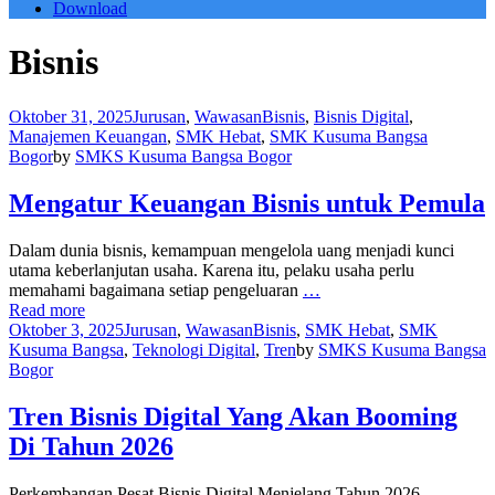
Download
Bisnis
Oktober 31, 2025
Jurusan
,
Wawasan
Bisnis
,
Bisnis Digital
,
Manajemen Keuangan
,
SMK Hebat
,
SMK Kusuma Bangsa
Bogor
by
SMKS Kusuma Bangsa Bogor
Mengatur Keuangan Bisnis untuk Pemula
Dalam dunia bisnis, kemampuan mengelola uang menjadi kunci
utama keberlanjutan usaha. Karena itu, pelaku usaha perlu
memahami bagaimana setiap pengeluaran
…
Read more
Oktober 3, 2025
Jurusan
,
Wawasan
Bisnis
,
SMK Hebat
,
SMK
Kusuma Bangsa
,
Teknologi Digital
,
Tren
by
SMKS Kusuma Bangsa
Bogor
Tren Bisnis Digital Yang Akan Booming
Di Tahun 2026
Perkembangan Pesat Bisnis Digital Menjelang Tahun 2026